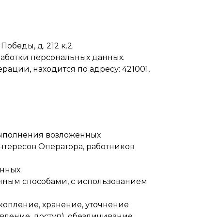
Победы, д. 212 к.2.
работки персональных данных.
ции, находится по адресу: 421001,
выполнения возложенных
нтересов Оператора, работников
нных.
нным способами, с использованием
акопление, хранение, уточнение
вление, доступ), обезличивание,