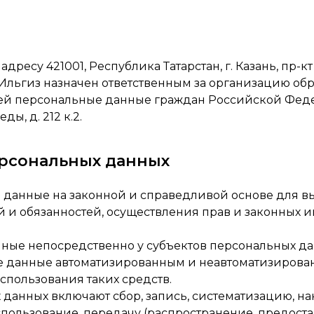
дресу 421001, Республика Татарстан, г. Казань, пр-кт 
 Ильгиз назначен ответственным за организацию об
ей персональные данные граждан Российской Федера
ды, д. 212 к.2.
ерсональных данных
ые данные на законной и справедливой основе для 
 и обязанностей, осуществления прав и законных и
нные непосредственно у субъектов персональных да
ые данные автоматизированным и неавтоматизирова
спользования таких средств.
х данных включают сбор, запись, систематизацию, н
спользование, передачу (распространение, предоста