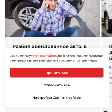
Разбил арендованное авто: в
К
каких случаях платить не
д
Сайт использует
Данные сайтов
для внутреннего использования
нужно
б
и не предоставляет ваши данные сторонним третьим лицам
Если машина в аренде попал в дтп, это не
В
означает автоматическую обязанность
с
Принять все
водителя оплачивать восстановление
с
кузова или у ...
п
Отклонить все
18.06.2026
1
Настройки Данных сайтов