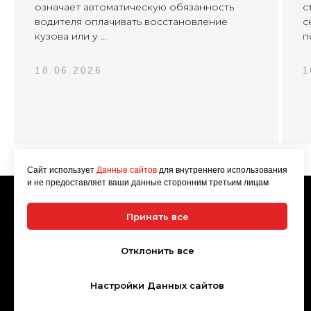
означает автоматическую обязанность
с
водителя оплачивать восстановление
с
кузова или у ...
п
18.06.2026
1
Сайт использует
Данные сайтов
для внутреннего использования
и не предоставляет ваши данные сторонним третьим лицам
"АВТОСЕТЬ АРЕНДА" - Аренда и прокат автомобилей
в Казани и Татарстане. Большой парк новых иномарок.
Принять все
ИП Абдулнасыров Руслан Мавлетдинович, ОГРНИП
320169000109336, ИНН 026700198825. Сайт носит
рекламно-информационный характер и не является
Отклонить все
публичной офертой
Обязательно ознакомьтесь с
Согласием на обработку
Настройки Данных сайтов
персональных данных
,
Договором-офертой
и его
Приложением