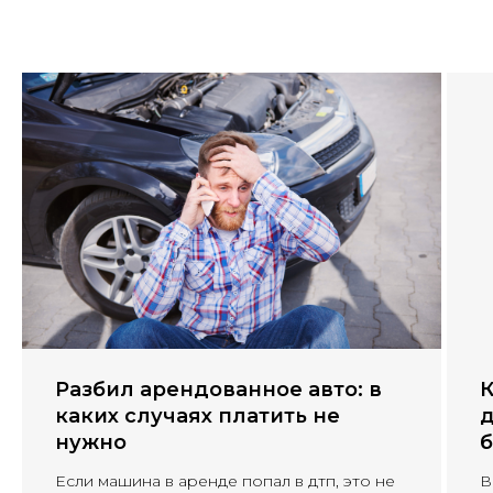
Разбил арендованное авто: в
К
каких случаях платить не
д
нужно
б
Если машина в аренде попал в дтп, это не
В