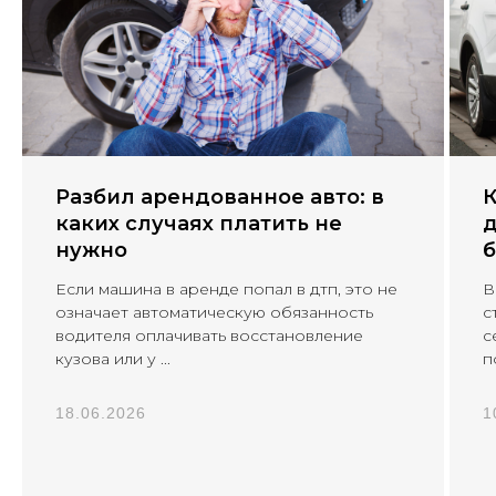
Разбил арендованное авто: в
К
каких случаях платить не
д
нужно
б
Если машина в аренде попал в дтп, это не
В
означает автоматическую обязанность
с
водителя оплачивать восстановление
с
кузова или у ...
п
18.06.2026
1