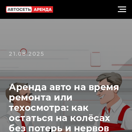
21.08.2025
Аренда авто на время
ремонта или
техосмотра: как
остаться на колёсах
без потерь и нервов