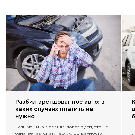
Разбил арендованное авто: в
К
каких случаях платить не
д
нужно
б
Если машина в аренде попал в дтп, это не
В
означает автоматическую обязанность
с