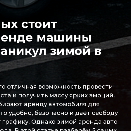
рых стоит
аренде машины
аникул зимой в
то отличная возможность провести
ста и получить массу ярких эмоций.
бирают аренду автомобиля для
это удобно, безопасно и даёт свободу
графику. Однако зимой аренда авто
ода. В этой статье разберём 5 самых